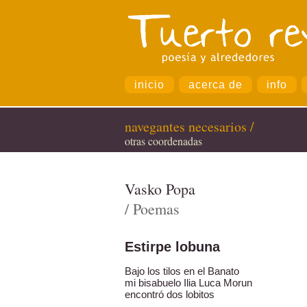
inicio
acerca de
info
navegantes necesarios /
otras coordenadas
Vasko Popa
/ Poemas
Estirpe lobuna
Bajo los tilos en el Banato
mi bisabuelo Ilia Luca Morun
encontró dos lobitos