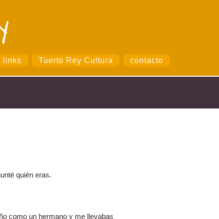
links
Tuerto Rey Cultura
contacto
unté quién eras.
eño como un hermano y me llevabas