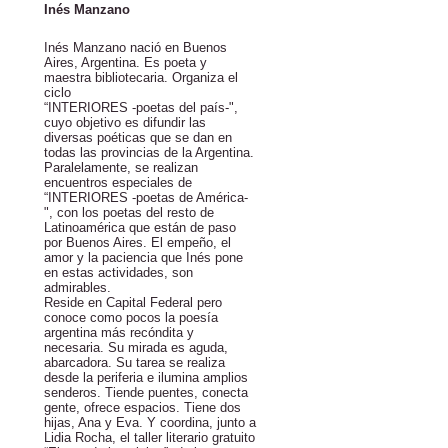
Inés Manzano
Inés Manzano nació en Buenos
Aires, Argentina. Es poeta y
maestra bibliotecaria. Organiza el
ciclo
“INTERIORES -poetas del país-",
cuyo objetivo es difundir las
diversas poéticas que se dan en
todas las provincias de la Argentina.
Paralelamente, se realizan
encuentros especiales de
“INTERIORES -poetas de América-
", con los poetas del resto de
Latinoamérica que están de paso
por Buenos Aires. El empeño, el
amor y la paciencia que Inés pone
en estas actividades, son
admirables.
Reside en Capital Federal pero
conoce como pocos la poesía
argentina más recóndita y
necesaria. Su mirada es aguda,
abarcadora. Su tarea se realiza
desde la periferia e ilumina amplios
senderos. Tiende puentes, conecta
gente, ofrece espacios. Tiene dos
hijas, Ana y Eva. Y coordina, junto a
Lidia Rocha, el taller literario gratuito