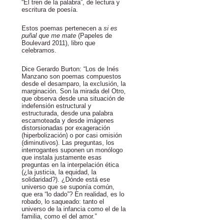
“El tren de la palabra”, de lectura y
escritura de poesía.
Estos poemas pertenecen a
si es
puñal que me mate
(Papeles de
Boulevard 2011), libro que
celebramos.
Dice Gerardo Burton: “Los de Inés
Manzano son poemas compuestos
desde el desamparo, la exclusión, la
marginación. Son la mirada del Otro,
que observa desde una situación de
indefensión estructural y
estructurada, desde una palabra
escamoteada y desde imágenes
distorsionadas por exageración
(hiperbolización) o por casi omisión
(diminutivos). Las preguntas, los
interrogantes suponen un monólogo
que instala justamente esas
preguntas en la interpelación ética
(¿la justicia, la equidad, la
solidaridad?). ¿Dónde está ese
universo que se suponía común,
que era “lo dado”? En realidad, es lo
robado, lo saqueado: tanto el
universo de la infancia como el de la
familia, como el del amor.”