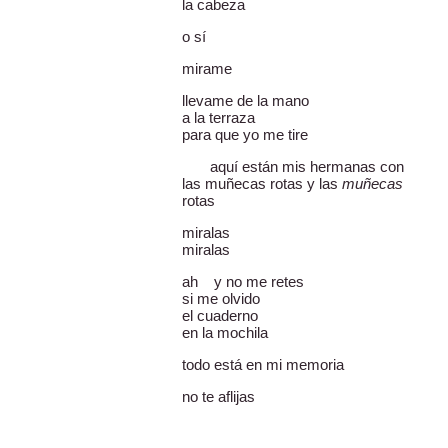
la cabeza
o sí
mirame
llevame de la mano
a la terraza
para que yo me tire
aquí están mis hermanas con
las muñecas rotas y las
muñecas
rotas
miralas
miralas
ah y no me retes
si me olvido
el cuaderno
en la mochila
todo está en mi memoria
no te aflijas