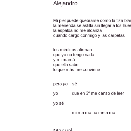
Alejandro
Mi piel puede quebrarse como la tiza bl
la merienda se astilla sin llegar a los hu
la espalda no me alcanza
cuando cargo conmigo y las carpetas
los médicos afirman
que yo no tengo nada
y mi mamá
que ella sabe
lo que más me conviene
pero
yo
sé
yo que en 3º me canso de leer
yo sé
mi ma má no me a ma
Manual