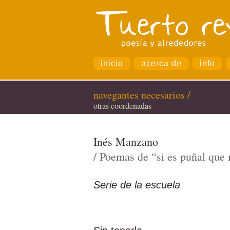
inicio
acerca de
info
navegantes necesarios /
otras coordenadas
Inés Manzano
/ Poemas de “si es puñal que
Serie de l