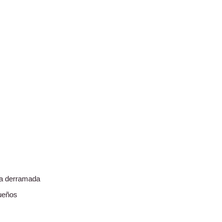
ta derramada
ueños