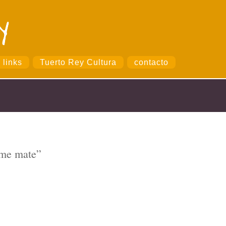
links
Tuerto Rey Cultura
contacto
 me mate”
a escuela